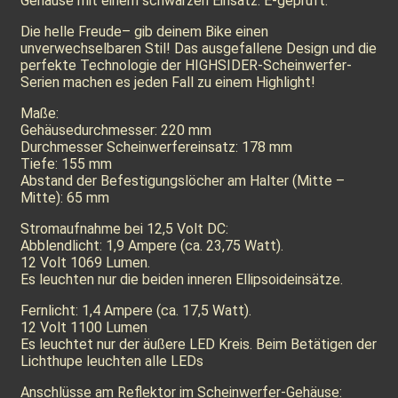
Gehäuse mit einem schwarzen Einsatz. E-geprüft.
Die helle Freude– gib deinem Bike einen
unverwechselbaren Stil! Das ausgefallene Design und die
perfekte Technologie der HIGHSIDER-Scheinwerfer-
Serien machen es jeden Fall zu einem Highlight!
Maße:
Gehäusedurchmesser: 220 mm
Durchmesser Scheinwerfereinsatz: 178 mm
Tiefe: 155 mm
Abstand der Befestigungslöcher am Halter (Mitte –
Mitte): 65 mm
Stromaufnahme bei 12,5 Volt DC:
Abblendlicht: 1,9 Ampere (ca. 23,75 Watt).
12 Volt 1069 Lumen.
Es leuchten nur die beiden inneren Ellipsoideinsätze.
Fernlicht: 1,4 Ampere (ca. 17,5 Watt).
12 Volt 1100 Lumen
Es leuchtet nur der äußere LED Kreis. Beim Betätigen der
Lichthupe leuchten alle LEDs
Anschlüsse am Reflektor im Scheinwerfer-Gehäuse: